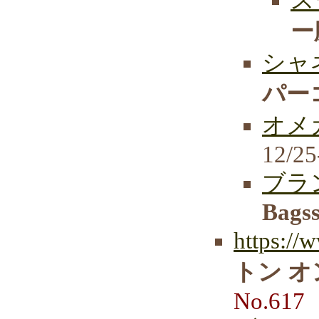
ー
シャ
パー
オメ
12/25
ブラ
Bags
https://
トン 
No.617