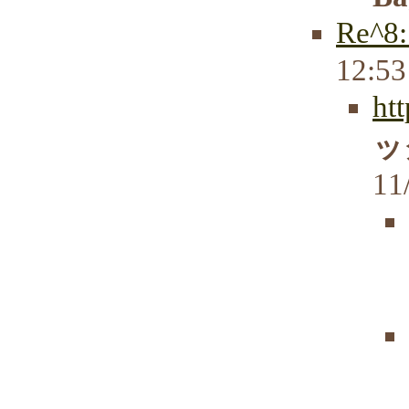
Re^
12:5
ht
ッ
11