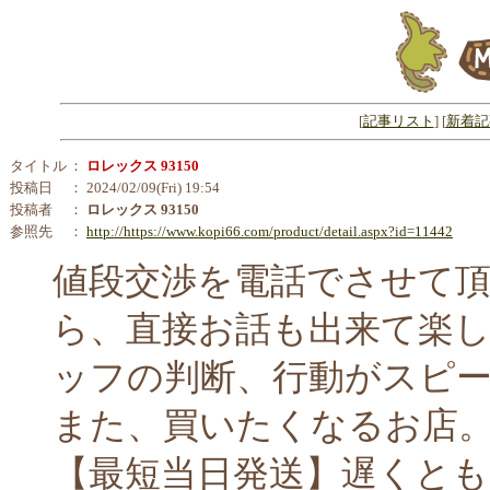
[
記事リスト
] [
新着記
タイトル
：
ロレックス 93150
投稿日
： 2024/02/09(Fri) 19:54
投稿者
：
ロレックス 93150
参照先
：
http://https://www.kopi66.com/product/detail.aspx?id=11442
値段交渉を電話でさせて
ら、直接お話も出来て楽
ッフの判断、行動がスピ
また、買いたくなるお店
【最短当日発送】遅くとも