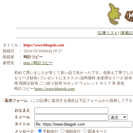
[
記事リスト
] [
新着記
タイトル
：
https://www.bbagok.com
投稿日
： 2024/10/16(Wed) 19:27
投稿者
：
時計コピー
参照先
：
http://時計コピー
初めて買いましたが安くて良い品で良かったです。包装も丁寧でし
セリーヌ財布♪プレゼントにオススメ♪送料無料 未使用セリーヌ 財布 マカ
用 両開き財布 二つ折り財布 Wホック ウォレット サイフ 革 茶色
時計コピー
https://www.bbagok.com
- 返信フォーム
（この記事に返信する場合は下記フォームから投稿して下さ
おなまえ
Ｅメール
タイトル
メッセージ
手動改行
強制改行
図表モード