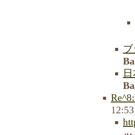
ブ
Ba
日
Ba
Re^
12:5
ht