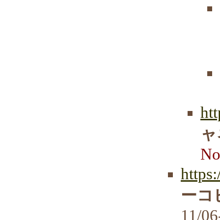
ht
ャ
No
https
ーコ
11/06