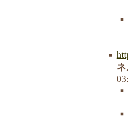
ht
ネ
03