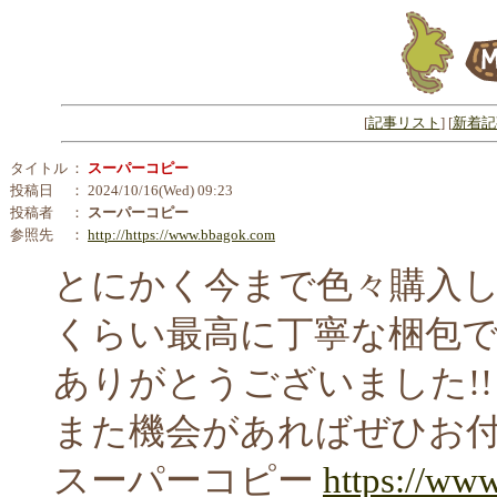
[
記事リスト
] [
新着記
タイトル
：
スーパーコピー
投稿日
： 2024/10/16(Wed) 09:23
投稿者
：
スーパーコピー
参照先
：
http://https://www.bbagok.com
とにかく今まで色々購入し
くらい最高に丁寧な梱包で
ありがとうございました!!
また機会があればぜひお付
スーパーコピー
https://ww