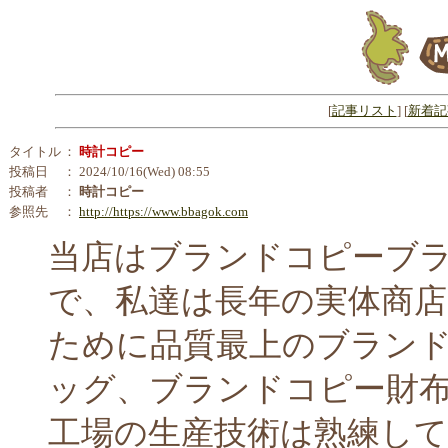
[
記事リスト
] [
新着記
タイトル
：
時計コピー
投稿日
： 2024/10/16(Wed) 08:55
投稿者
：
時計コピー
参照先
：
http://https://www.bbagok.com
当店はブランドコピーブ
で、私達は長年の実体商
ために品質最上のブラン
ッグ、ブランドコピー財
工場の生産技術は熟練し