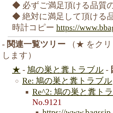
◆ 必ずご満足頂ける品質
◆ 絶対に満足して頂ける
時計コピー
https://www.bb
- 関連一覧ツリー
（★ をク
します）
★
-
鳩の巣と糞トラブル
-
Re: 鳩の巣と糞トラブル
Re^2: 鳩の巣と糞ト
No.9121
https://www.bagssj