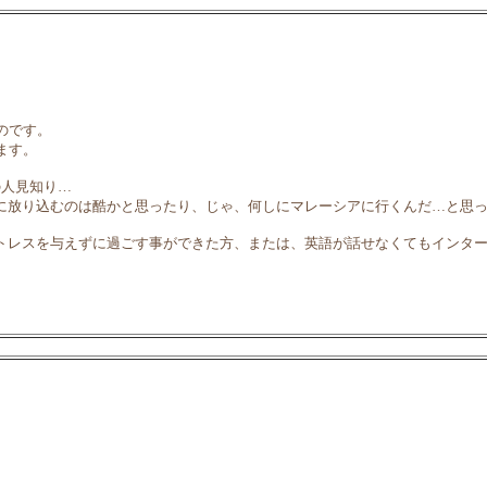
のです。
ます。
の人見知り…
に放り込むのは酷かと思ったり、じゃ、何しにマレーシアに行くんだ…と思
トレスを与えずに過ごす事ができた方、または、英語が話せなくてもインタ