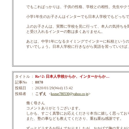
でもこればっかりは、子供の性格、学校との相性、先生やク
小学1年生のお子さんはインターでも日本人学校でもどっち
上のお子さんは、実際に学校を見に行って、本人の気持ちを
と受け入れるインターの数は多くありません。
あとは、中学1年になるタイミングでインターに転校というのもありま
すいでしょう。日本人学校に行きながら英語を習っていけば、
タイトル
：
Re^2: 日本人学校からか、インターからか…
記事No
：
8870
投稿日
： 2020/01/29(Wed) 15:42
投稿者
：
こずえ
<
>
kozue780530@yahoo.co.jp
働く母さん
コメントありがとうございます。
しかも、すごく真摯にお応えくださり本当に嬉しく思ってお
また、塾の事なども教えてくださり、重ね重ね感謝です。
ずっとどうするか悩んでおりましたが、おかげで胸の支えが