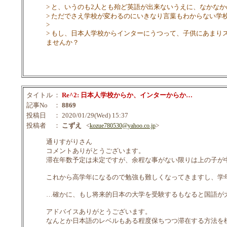
> と、いうのも2人とも殆ど英語が出来ないうえに、なかな
> ただでさえ学校が変わるのにいきなり言葉もわからない
>
> もし、日本人学校からインターにうつって、子供にあま
ませんか？
タイトル
：
Re^2: 日本人学校からか、インターからか…
記事No
：
8869
投稿日
： 2020/01/29(Wed) 15:37
投稿者
：
こずえ
<
>
kozue780530@yahoo.co.jp
通りすがりさん
コメントありがとうございます。
滞在年数予定は未定ですが、余程な事がない限りは上の子が
これから高学年になるので勉強も難しくなってきますし、学
…確かに、もし将来的日本の大学を受験するもなると国語が
アドバイスありがとうございます。
なんとか日本語のレベルもある程度保ちつつ滞在する方法を