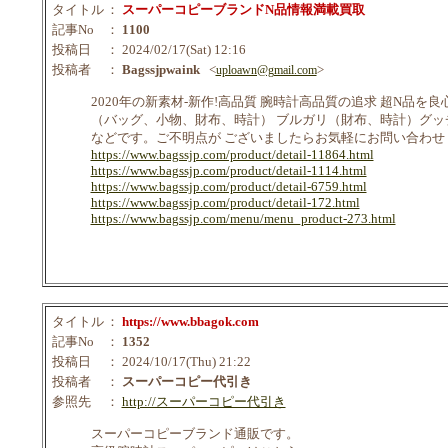
タイトル
：
スーパーコピーブランドN品情報満載買取
記事No
：
1100
投稿日
： 2024/02/17(Sat) 12:16
投稿者
：
Bagssjpwaink
<
>
uploawn@gmail.com
2020年の新素材-新作!高品質 腕時計高品質の追求 超N
（バッグ、小物、財布、時計） ブルガリ（財布、時計）グッチ（
などです。ご不明点が ございましたらお気軽にお問い合わせくだ
https://www.bagssjp.com/product/detail-11864.html
https://www.bagssjp.com/product/detail-1114.html
https://www.bagssjp.com/product/detail-6759.html
https://www.bagssjp.com/product/detail-172.html
https://www.bagssjp.com/menu/menu_product-273.html
タイトル
：
https://www.bbagok.com
記事No
：
1352
投稿日
： 2024/10/17(Thu) 21:22
投稿者
：
スーパーコピー代引き
参照先
：
http://スーパーコピー代引き
スーパーコピーブランド通販です。