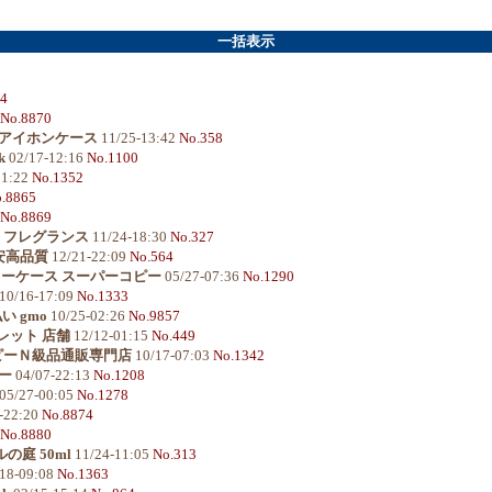
一括表示
64
No.8870
 アイホンケース
11/25-13:42
No.358
k
02/17-12:16
No.1100
21:22
No.1352
.8865
No.8869
 フレグランス
11/24-18:30
No.327
安高品質
12/21-22:09
No.564
 キーケース スーパーコピー
05/27-07:36
No.1290
10/16-17:09
No.1333
い gmo
10/25-02:26
No.9857
レット 店舗
12/12-01:15
No.449
ピーＮ級品通販専門店
10/17-07:03
No.1342
ー
04/07-22:13
No.1208
05/27-00:05
No.1278
-22:20
No.8874
No.8880
の庭 50ml
11/24-11:05
No.313
18-09:08
No.1363