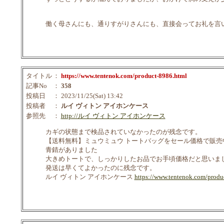
働く母さんにも、通りすがりさんにも、直接会ってお礼を言
タイトル
：
https://www.tentenok.com/product-8986.html
記事No
：
358
投稿日
： 2023/11/25(Sat) 13:42
投稿者
：
ルイ ヴィトン アイホンケース
参照先
：
http://ルイ ヴィトン アイホンケース
カギの状態まで検品されていなかったのが残念です。
【送料無料】ミュウミュウ トートバッグをセール価格で販売中♪ミ
青錆がありました
大きめトートで、しっかりしたお品でお手頃価格だと思いま
発送は早くてよかったのに残念です。
ルイ ヴィトン アイホンケース
https://www.tentenok.com/produ