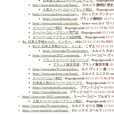
日本超人気のスーパーコピーブラ..
-
Bagssjpwai
http://www.sbagshop.com/Super-..
-
エルメス 腕時計 歴史 
人気スーパーコピーブランド時計..
-
Bagssjpwai
https://www.watchsjp.com/copy-..
-
ロレックス アンティ
https://www.bbagok.com
-
ブランド腕時計
10/17-
https://www.tentenok.com/produ..
-
kanye west ルイ 
スーパーコピー時計
-
Bagssjpwaink
02/12-15:19
No.715
スーパーコピーブランド専門店
-
Bagssjpwaink
02/13-0
スーパーコピーブランドN品情報..
-
Bagssjpwaink
02/17
Re: 日本人学校からか、インター..
-
akko
02/14-12:45
No.8895
Re^2: 日本人学校からか、インタ..
-
こずえ
02/23-22:18
https://www.taka78.com/product..
-
エルメス タオ
https://www.kopi2021.com/produ..
-
スーパーコピー ヴィ
ブランドスーパーコピーバッグ
-
Bagssjpwaink
0
ブランド激安市場
-
ブランド激安市場
10/
https://www.taka78.com/product..
-
ルイ ヴィトン 服
11/2
https://www.watchsjp.com/brand..
-
エルメス ユニクロ cm
スーパーコピー時計
-
Bagssjpwaink
02/15-18:14
No.878
日本超人気のスーパーコピーブラ..
-
Bagssjpwaink
02/1
https://www.kopioff.com/tokei/..
-
ブランドコピー
04/06-
https://www.bbagok.com
-
ブランドコピー
10/18-01:58
N
https://www.copy2021.com/produ..
-
スーパーコピー ブルガリ ベル
人気スーパーコピーブランド時計..
-
Bagssjpwaink
02/1
https://www.taka78.com/product..
-
エルメス セリエ 指輪
11/24-
https://www.watchsjp.com/brand..
-
ロレックス ゴールド
12/18-