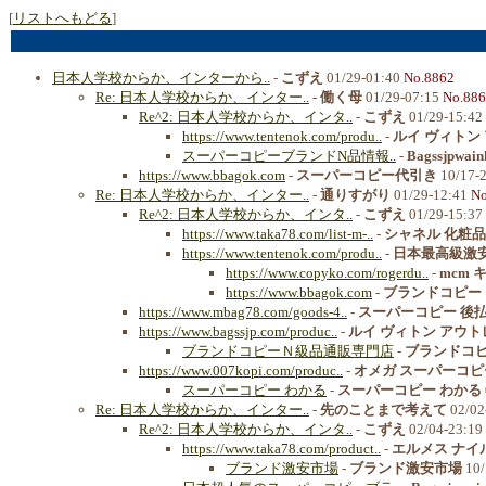
[
リストへもどる
]
日本人学校からか、インターから..
-
こずえ
01/29-01:40
No.8862
Re: 日本人学校からか、インター..
-
働く母
01/29-07:15
No.88
Re^2: 日本人学校からか、インタ..
-
こずえ
01/29-15:42
https://www.tentenok.com/produ..
-
ルイ ヴィトン
スーパーコピーブランドN品情報..
-
Bagssjpwain
https://www.bbagok.com
-
スーパーコピー代引き
10/17-
Re: 日本人学校からか、インター..
-
通りすがり
01/29-12:41
No
Re^2: 日本人学校からか、インタ..
-
こずえ
01/29-15:37
https://www.taka78.com/list-m-..
-
シャネル 化粧品
https://www.tentenok.com/produ..
-
日本最高級激
https://www.copyko.com/rogerdu..
-
mcm
https://www.bbagok.com
-
ブランドコピー
https://www.mbag78.com/goods-4..
-
スーパーコピー 後払
https://www.bagssjp.com/produc..
-
ルイ ヴィトン アウト
ブランドコピーＮ級品通販専門店
-
ブランドコ
https://www.007kopi.com/produc..
-
オメガ スーパーコピ
スーパーコピー わかる
-
スーパーコピー わかる
Re: 日本人学校からか、インター..
-
先のことまで考えて
02/02
Re^2: 日本人学校からか、インタ..
-
こずえ
02/04-23:19
https://www.taka78.com/product..
-
エルメス ナイル
ブランド激安市場
-
ブランド激安市場
10/