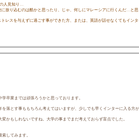
かの人見知り…
学校に放り込むのは酷かと思ったり、じゃ、何しにマレーシアに行くんだ…と思
りストレスを与えずに過ごす事ができた方、または、英語が話せなくてもイン
中学卒業までは頑張ろうかと思っております。
年を落とす事ももちろん考えてはいますが、少しでも早くインターに入る方
大変かもしれないですね。大学の事までまだ考えておらず盲点でした。
模索してみます。