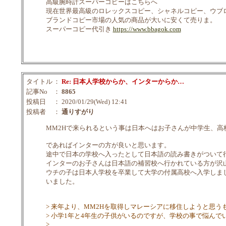
高級腕時計スーパーコピーはこちらへ
現在世界最高級のロレックスコピー、シャネルコピー、ウブ
ブランドコピー市場の人気の商品が大いに安くて売りま。
スーパーコピー代引き
https://www.bbagok.com
タイトル
：
Re: 日本人学校からか、インターからか…
記事No
：
8865
投稿日
： 2020/01/29(Wed) 12:41
投稿者
：
通りすがり
MM2Hで来られるという事は日本へはお子さんが中学生、高
であればインターの方が良いと思います。
途中で日本の学校へ入ったとして日本語の読み書きがついて
インターのお子さんは日本語の補習校へ行かれている方が沢
ウチの子は日本人学校を卒業して大学の付属高校へ入学しま
いました。
> 来年より、MM2Hを取得しマレーシアに移住しようと思う
> 小学1年と4年生の子供がいるのですが、学校の事で悩んで
>