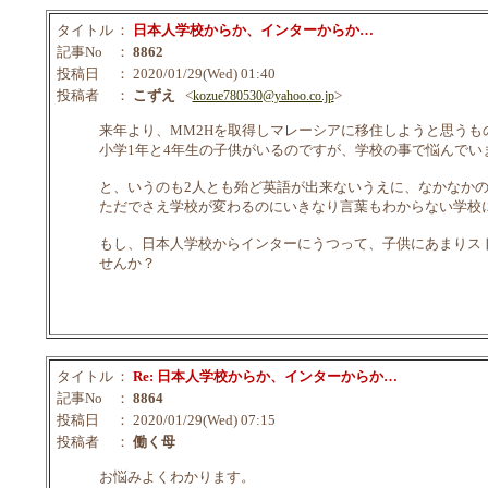
タイトル
：
日本人学校からか、インターからか…
記事No
：
8862
投稿日
： 2020/01/29(Wed) 01:40
投稿者
：
こずえ
<
>
kozue780530@yahoo.co.jp
来年より、MM2Hを取得しマレーシアに移住しようと思うも
小学1年と4年生の子供がいるのですが、学校の事で悩んでい
と、いうのも2人とも殆ど英語が出来ないうえに、なかなか
ただでさえ学校が変わるのにいきなり言葉もわからない学校
もし、日本人学校からインターにうつって、子供にあまりス
せんか？
タイトル
：
Re: 日本人学校からか、インターからか…
記事No
：
8864
投稿日
： 2020/01/29(Wed) 07:15
投稿者
：
働く母
お悩みよくわかります。